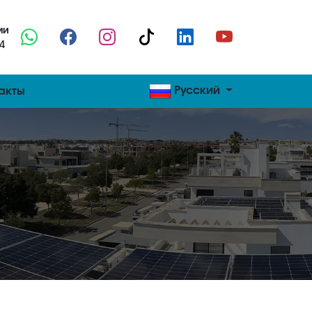
ми
04
Русский
акты