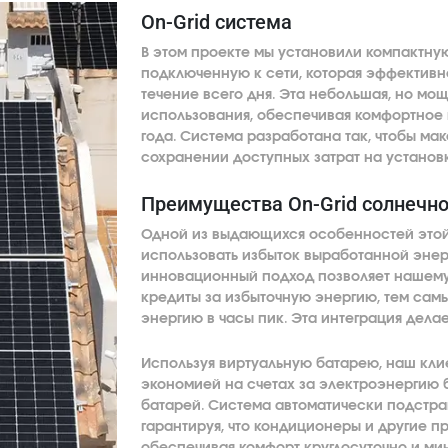
On-Grid система
В этом проекте мы установили компактну
подключенную к сети, которая эффектив
течение всего дня. Эта небольшая, но мо
использования, обеспечивая комфортное
года. Система разработана так, чтобы ма
сохранении доступных затрат на установк
Преимущества On-Grid солнечн
Одной из выдающихся особенностей этой
использовать избыток выработанной энер
инновационный подход позволяет нашему
кредиты за избыточную энергию, тем са
энергию в часы пик. Эта интеграция дела
Используя виртуальную батарею, наш кли
экономией на счетах за электроэнергию 
батарей. Система автоматически подстра
гарантируя, что кондиционеры и другие пр
обеспечивая комфорт круглосуточно и ми