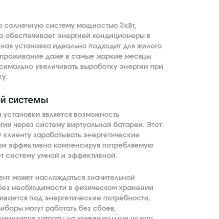
ю солнечную систему мощностью 3кВт,
но обеспечивает энергией кондиционеры в
щная установка идеально подходит для жилого
 проживание даже в самые жаркие месяцы
ксимально увеличивать выработку энергии при
у.
ой системы
 установки является возможность
гии через систему виртуальной батареи. Этот
 клиенту зарабатывать энергетические
мым эффективно компенсируя потребляемую
ет систему умной и эффективной.
ент может наслаждаться значительной
без необходимости в физическом хранении
ивается под энергетические потребности,
иборы могут работать без сбоев,
нимизируя затраты на коммунальные услуги.