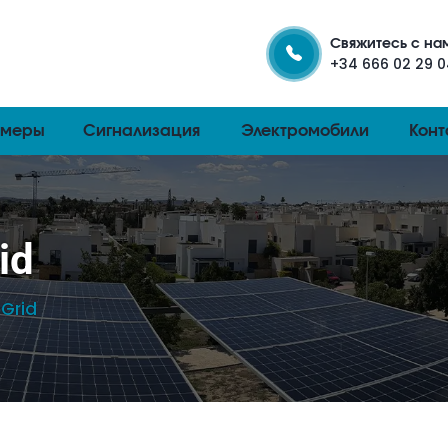
Свяжитесь с на
+34 666 02 29 
амеры
Сигнализация
Электромобили
Конт
id
Grid