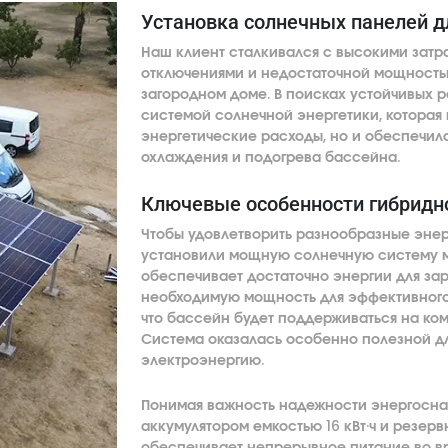
Установка солнечных панелей д
Наш клиент сталкивался с высокими затр
отключениями и недостаточной мощностью
загородном доме. В поисках устойчивых р
системой солнечной энергетики, которая 
энергетические расходы, но и обеспечил
охлаждения и подогрева бассейна.
Ключевые особенности гибридн
Чтобы удовлетворить разнообразные энер
установили мощную солнечную систему мо
обеспечивает достаточно энергии для за
необходимую мощность для эффективного 
что бассейн будет поддерживаться на ком
Система оказалась особенно полезной дл
электроэнергию.
Понимая важность надежности энергосна
аккумулятором емкостью 16 кВт·ч и резер
обеспечивает непрерывное питание во вр