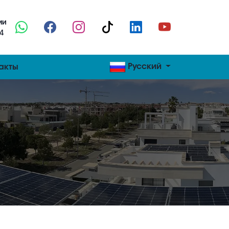
ми
04
Русский
акты