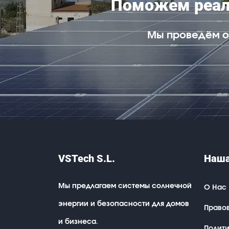
Поможем реали
Мы проведём о
VSTech S.L.
Наша
Мы предлагаем системы солнечной
О Нас
энергии и безопасности для домов
Право
и бизнеса.
Полит