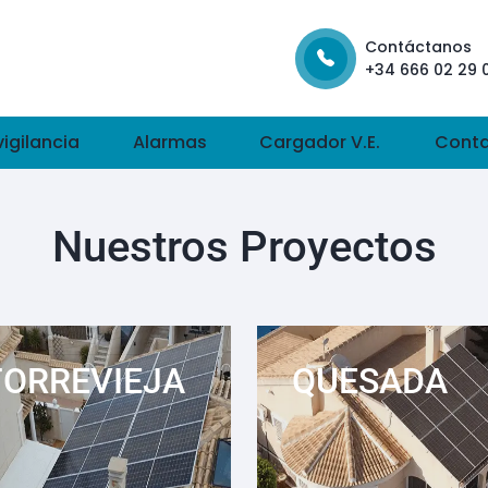
Contáctanos
+34 666 02 29 
igilancia
Alarmas
Cargador V.E.
Cont
Nuestros Proyectos
TORREVIEJA
QUESADA