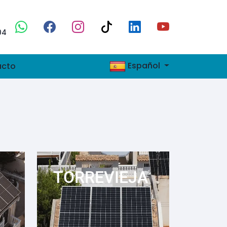
04
Español
acto
TORREVIEJA