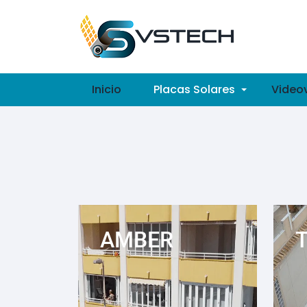
Inicio
Placas Solares
Videov
AMBER